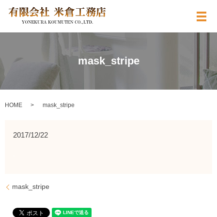
メ
mask_stripe
HOME
mask_stripe
2017/12/22
mask_stripe