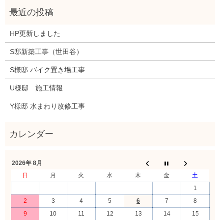
HP更新しました
S邸新築工事（世田谷）
S様邸 バイク置き場工事
U様邸 施工情報
Y様邸 水まわり改修工事
2026年 8月
日
月
火
水
木
金
土
1
2
3
4
5
6
7
8
9
10
11
12
13
14
15