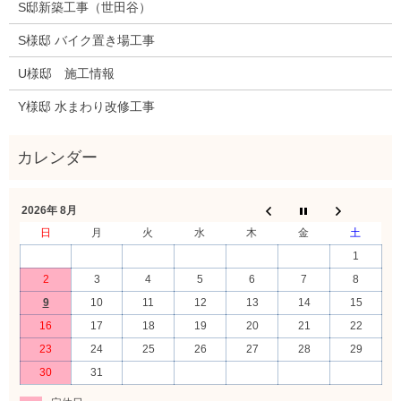
S邸新築工事（世田谷）
S様邸 バイク置き場工事
U様邸 施工情報
Y様邸 水まわり改修工事
2026年 8月
日
月
火
水
木
金
土
1
2
3
4
5
6
7
8
9
10
11
12
13
14
15
16
17
18
19
20
21
22
23
24
25
26
27
28
29
30
31