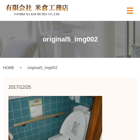
メ
original5_img002
HOME
original5_img002
2017/12/25